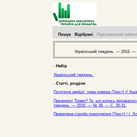
Пошук
Відібрані
Персональний кабіне
Український тиждень. — 2016. —
-
Набір
Український тиждень.
-
Статті, розділи
Політичні амбіції: тема номера [Текст] // У
Президент Трамп? Те, що колись видавалося 
тиждень. — 2016. — № 39. — С. 30-31.
Приречена спроба порозуміння [Текст] / І. Л