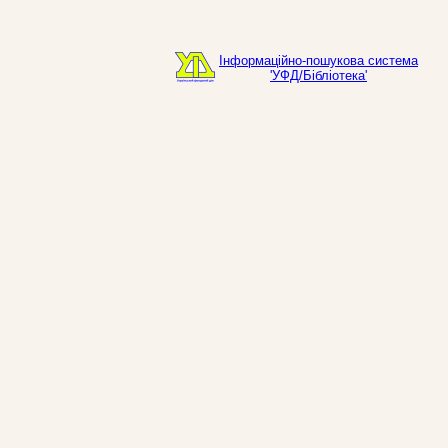
Інформаційно-пошукова система
'УФД/Бібліотека'