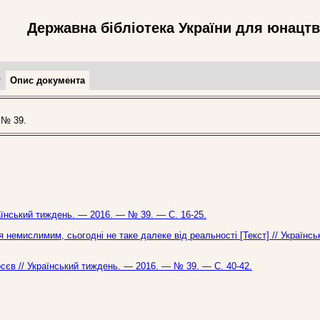
Державна бібліотека України для юнацт
т
Опис документа
 № 39.
країнський тиждень. — 2016. — № 39. — С. 16-25.
немислимим, сьогодні не таке далеке від реальності [Текст] // Українсь
осєв // Український тиждень. — 2016. — № 39. — С. 40-42.