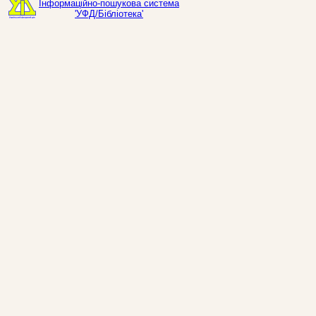
Інформаційно-пошукова система
'УФД/Бібліотека'