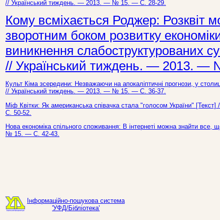
// Український тиждень. — 2013. — № 15. — С. 28-29.
Кому всміхається Роджер: Розквіт м
зворотним боком розвитку економіки,
виникнення слабоструктурованих сус
// Український тиждень. — 2013. — 
Культ Кіма зсередини: Незважаючи на апокаліптичні прогнози, у столи
// Український тиждень. — 2013. — № 15. — С. 36-37.
Міф Квітки: Як американська співачка стала "голосом України" [Текст]
С. 50-52.
Нова економіка спільного споживання: В інтернеті можна знайти все, щ
№ 15. — С. 42-43.
Інформаційно-пошукова система
'УФД/Бібліотека'