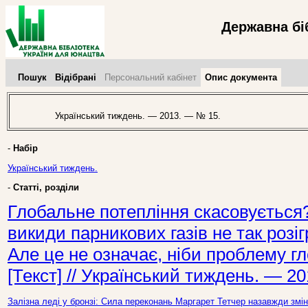
Державна бі
Пошук
Відібрані
Персональний кабінет
Опис документа
Український тиждень. — 2013. — № 15.
-
Набір
Український тиждень.
-
Статті, розділи
Глобальне потепління скасовується
викиди парникових газів не так розіг
Але це не означає, ніби проблему г
[Текст] // Український тиждень. — 2
Залізна леді у бронзі: Сила переконань Маргарет Тетчер назавжди змін