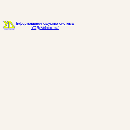
Інформаційно-пошукова система
'УФД/Бібліотека'