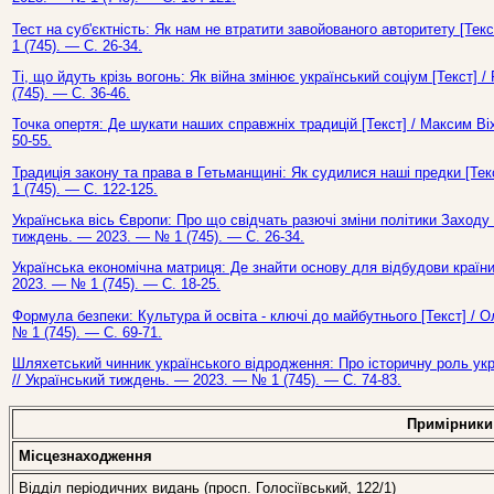
Тест на суб'єктність: Як нам не втратити завойованого авторитету [Те
1 (745). — С. 26-34.
Ті, що йдуть крізь вогонь: Як війна змінює український соціум [Текст]
(745). — С. 36-46.
Точка опертя: Де шукати наших справжніх традицій [Текст] / Максим Ві
50-55.
Традиція закону та права в Гетьманщині: Як судилися наші предки [Те
1 (745). — С. 122-125.
Українська вісь Європи: Про що свідчать разючі зміни політики Заходу 
тиждень. — 2023. — № 1 (745). — С. 26-34.
Українська економічна матриця: Де знайти основу для відбудови країни
2023. — № 1 (745). — С. 18-25.
Формула безпеки: Культура й освіта - ключі до майбутнього [Текст] / 
№ 1 (745). — С. 69-71.
Шляхетський чинник українського відродження: Про історичну роль укра
// Український тиждень. — 2023. — № 1 (745). — С. 74-83.
Примірники
Місцезнаходження
Відділ періодичних видань (просп. Голосіївський, 122/1)