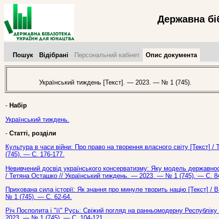
Державна бі
Пошук
Відібрані
Персональний кабінет
Опис документа
Український тиждень [Текст]. — 2023. — № 1 (745).
-
Набір
Український тиждень.
-
Статті, розділи
Культура в часи війни: Про право на творення власного світу [Текст] 
(745). — С. 176-177.
Невивчений досвід українського консерватизму: Яку модель державнос
/ Тетяна Осташко // Український тиждень. — 2023. — № 1 (745). — С. 8
Прихована сила історії: Як знання про минуле творить націю [Текст] /
№ 1 (745). — С. 62-64.
Річ Посполита і "її" Русь: Свіжий погляд на ранньомодерну Республіку 
2023. — № 1 (745). — С. 104-121.