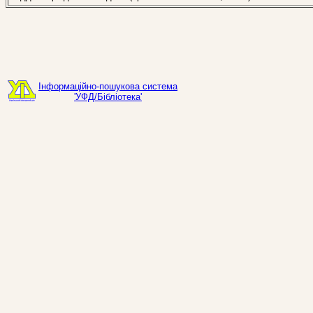
Інформаційно-пошукова система
'УФД/Бібліотека'