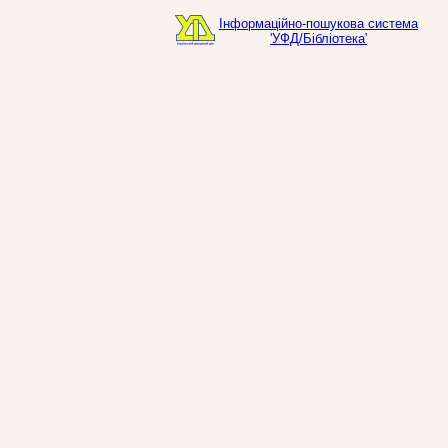
Інформаційно-пошукова система
'УФД/Бібліотека'