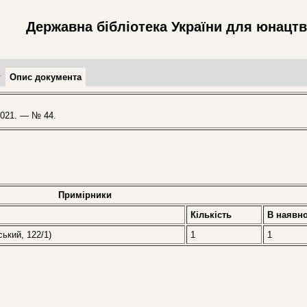
Державна бібліотека України для юнацт
т
Опис документа
021. — № 44.
Примірники
Кількість
В наявно
ський, 122/1)
1
1