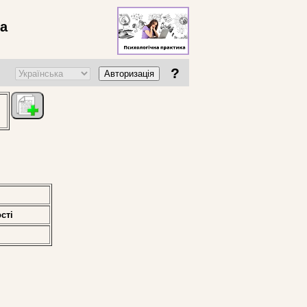
ва
?
Авторизація
стi