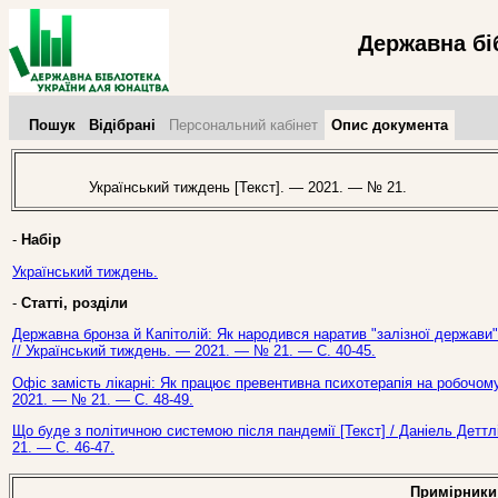
Державна бі
Пошук
Відібрані
Персональний кабінет
Опис документа
Український тиждень [Текст]. — 2021. — № 21.
-
Набір
Український тиждень.
-
Статті, розділи
Державна бронза й Капітолій: Як народився наратив "залізної держави" в
// Український тиждень. — 2021. — № 21. — С. 40-45.
Офіс замість лікарні: Як працює превентивна психотерапія на робочому 
2021. — № 21. — С. 48-49.
Що буде з політичною системою після пандемії [Текст] / Даніель Деттл
21. — С. 46-47.
Примірники