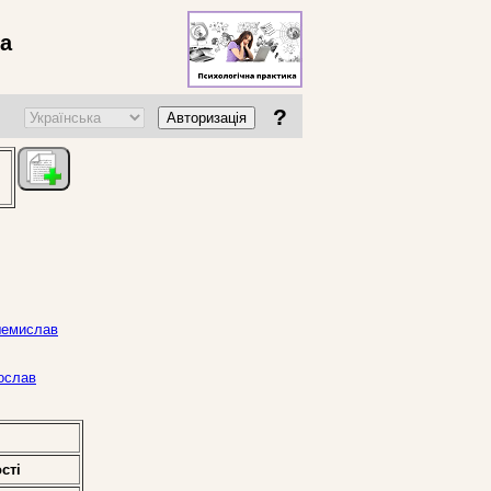
ва
?
Авторизація
Пшемислав
тослав
стi