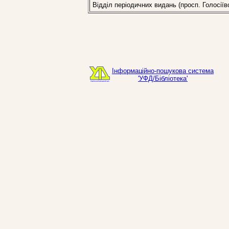
Відділ періодичних видань (просп. Голосіїв
Інформаційно-пошукова система
'УФД/Бібліотека'