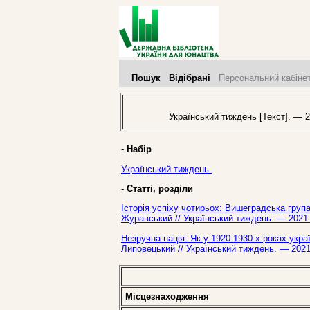
Пошук
Відібрані
Персональний кабіне
Український тиждень [Текст]. — 2
-
Набір
Український тиждень.
-
Статті, розділи
Історія успіху чотирьох: Вишеградська груп
Журавський // Український тиждень. — 2021
Незручна нація: Як у 1920-1930-х роках укра
Липовецький // Український тиждень. — 2021
Місцезнаходження