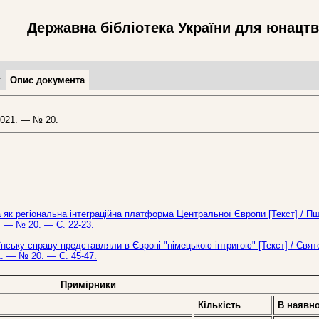
Державна бібліотека України для юнацт
т
Опис документа
021. — № 20.
а як регіональна інтеграційна платформа Центральної Європи [Текст] / 
. — № 20. — С. 22-23.
їнську справу представляли в Європі "німецькою інтригою" [Текст] / Свя
. — № 20. — С. 45-47.
Примірники
Кількість
В наявно