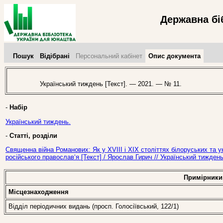
Державна бі
Пошук
Відібрані
Персональний кабінет
Опис документа
Український тиждень [Текст]. — 2021. — № 11.
-
Набір
Український тиждень.
-
Статті, розділи
Священна війна Романових: Як у ХVІІІ і ХІХ століттях білоруських та 
російського православ‘я [Текст] / Ярослав Гирич // Український тижден
Примірники
Місцезнаходження
Відділ періодичних видань (просп. Голосіївський, 122/1)