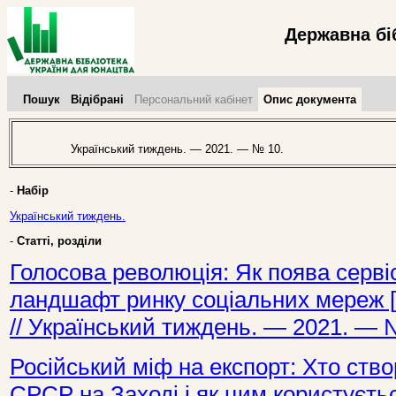
Державна бі
Пошук
Відібрані
Персональний кабінет
Опис документа
Український тиждень. — 2021. — № 10.
-
Набір
Український тиждень.
-
Статті, розділи
Голосова революція: Як поява серві
ландшафт ринку соціальних мереж [Т
// Український тиждень. — 2021. — 
Російський міф на експорт: Хто ст
СРСР на Заході і як цим користуєтьс