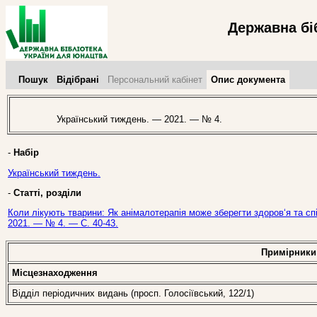
Державна бі
Пошук
Відібрані
Персональний кабінет
Опис документа
Український тиждень. — 2021. — № 4.
-
Набір
Український тиждень.
-
Статті, розділи
Коли лікують тварини: Як анімалотерапія може зберегти здоров‘я та сп
2021. — № 4. — С. 40-43.
Примірники
Місцезнаходження
Відділ періодичних видань (просп. Голосіївський, 122/1)