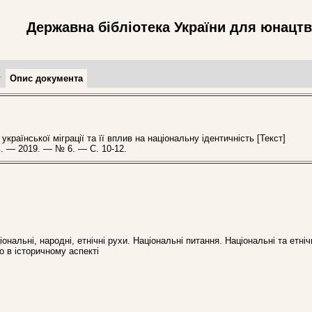
Державна бібліотека України для юнацт
т
Опис документа
раїнської міграції та її вплив на національну ідентичність [Текст]
ь. — 2019. — № 6. — С. 10-12.
ональні, народні, етнічні рухи. Національні питання. Національні та етні
 в історичному аспекті