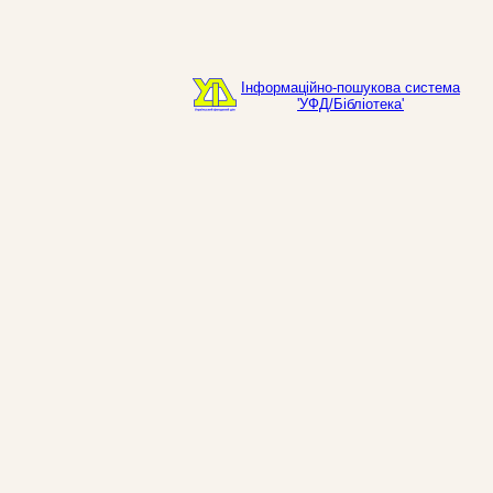
Інформаційно-пошукова система
'УФД/Бібліотека'