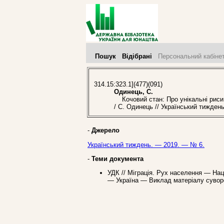
Пошук
Відібрані
Персональний кабіне
314.15:323.1](477)(091)
Одинець, С.
Кочовий стан: Про унікальні риси ук
/ С. Одинець // Український тижден
-
Джерело
Український тиждень. — 2019. — № 6.
-
Теми документа
УДК // Міграція. Рух населення — Наці
— Україна — Виклад матеріалу суворо