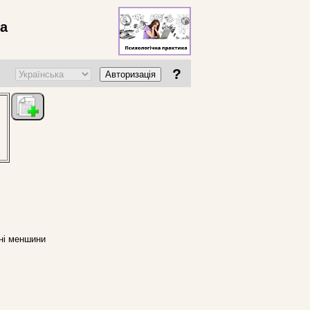
ва
?
Авторизація
чні меншини