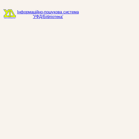
Інформаційно-пошукова система
'УФД/Бібліотека'