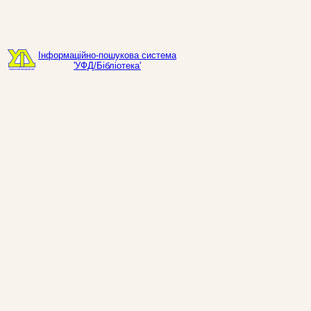
Інформаційно-пошукова система
'УФД/Бібліотека'