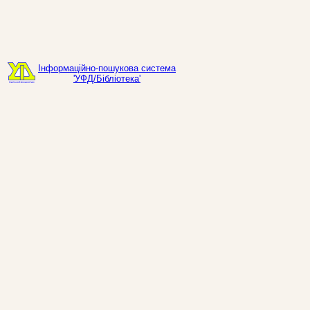
Інформаційно-пошукова система
'УФД/Бібліотека'