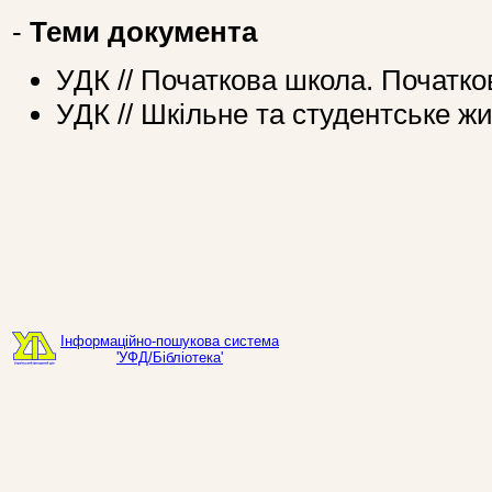
-
Теми документа
УДК // Початкова школа. Початко
УДК // Шкільне та студентське ж
Інформаційно-пошукова система
'УФД/Бібліотека'