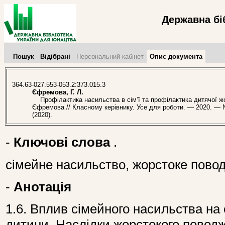
Державна бі
Пошук
Відібрані
Персональний кабінет
Опис документа
364.63-027.553-053.2:373.015.3
Єфремова, Г. Л.
Профілактика насильства в сім’ї та профілактика дитячої жор
Єфремова // Класному керівнику. Усе для роботи. — 2020. — №
(2020).
-
Ключові слова
.
сімейне насильство, жорстоке пово
-
Анотація
1.6. Вплив сімейного насильства на
дитини. Наслідки жорстокого поводж