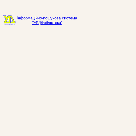
Інформаційно-пошукова система
'УФД/Бібліотека'