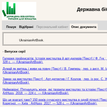
Державна бі
Пошук
Відібрані
Персональний кабінет
Опис документа
UkrainianArtBook.
-
Випуски серії
Галерея пройдисвітів: Історія мистецтва й арт-дилерів [Текст] / Ф. Гук ;
328 с. — (UkrainianArtBook).
Думай як митець і живи на повну [Текст] / В. Гомперц ; пер. з англ. М. 
(UkrainianArtBook).
Замах на мистецтво [Текст] : Арт-детектив / Г. Козлов ; пер. із рос. С.
(UkrainianArtBook).
Неймовірні: П'ятнадцять жінок, які творили мистецтво та історію [Текст] /
ArtHuss, 2018. — 224 с. — (UkrainianArtBook).
Що це взагалі таке? 150 років сучасного мистецтва в одній пілюлі [Текст]
Корягіної. — Київ : ArtHuss, 2017. — 528 c. — (UkrainianArtBook).