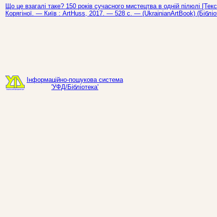
Що це взагалі таке? 150 років сучасного мистецтва в одній пілюлі [Текст
Корягіної. — Київ : ArtHuss, 2017. — 528 с. — (UkrainianArtBook) (Бібліо
Інформаційно-пошукова система
'УФД/Бібліотека'