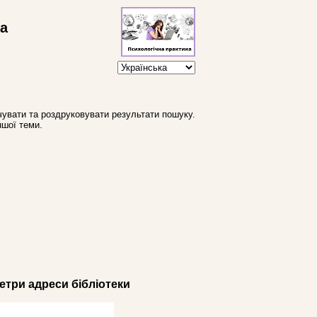
ва
увати та роздруковувати результати пошуку.
ншої теми.
три адреси бібліотеки