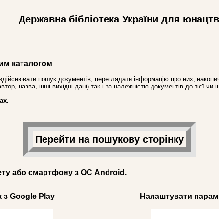
Державна бібліотека України для юнацт
им каталогом
здійснювати пошук документів, переглядати інформацію про них, накопич
ор, назва, інші вихідні дані) так і за належністю документів до тієї чи і
ах.
Перейти на пошукову сторінку
ету або смартфону з ОС Android.
 з Google Play
Налаштувати параме