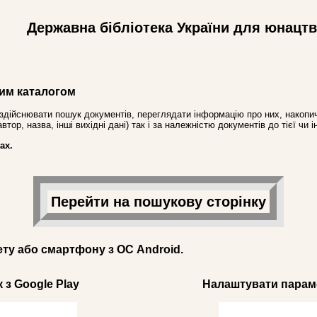
Державна бібліотека України для юнацт
им каталогом
здійснювати пошук документів, переглядати інформацію про них, накопич
ор, назва, інші вихідні дані) так і за належністю документів до тієї чи і
ах.
Перейти на пошукову сторінку
ету або смартфону з ОС Android.
 з Google Play
Налаштувати параме