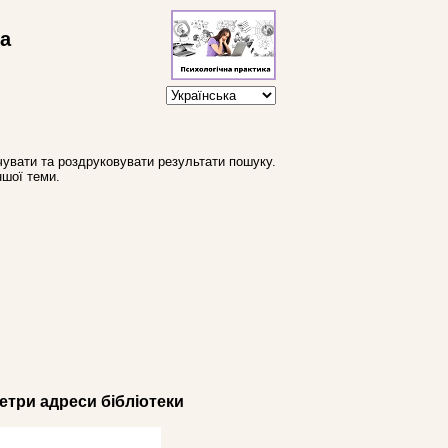
ва
увати та роздруковувати результати пошуку.
ншої теми.
три адреси бібліотеки