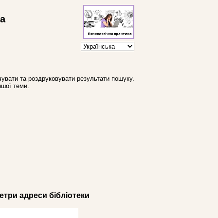
ва
увати та роздруковувати результати пошуку.
ншої теми.
три адреси бібліотеки