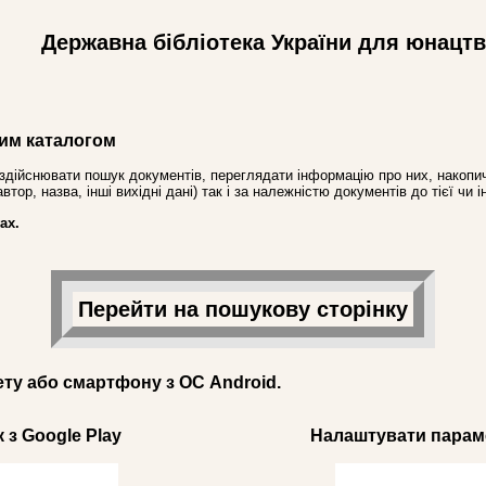
Державна бібліотека України для юнацт
им каталогом
здійснювати пошук документів, переглядати інформацію про них, накопич
ор, назва, інші вихідні дані) так і за належністю документів до тієї чи і
ах.
Перейти на пошукову сторінку
ету або смартфону з ОС Android.
 з Google Play
Налаштувати параме