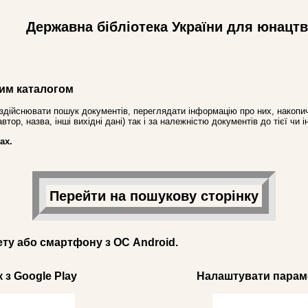
Державна бібліотека України для юнацт
им каталогом
здійснювати пошук документів, переглядати інформацію про них, накопич
ор, назва, інші вихідні дані) так і за належністю документів до тієї чи і
ах.
Перейти на пошукову сторінку
ету або смартфону з ОС Android.
 з Google Play
Налаштувати параме