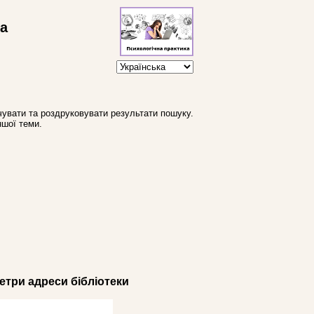
ва
увати та роздруковувати результати пошуку.
ншої теми.
три адреси бібліотеки