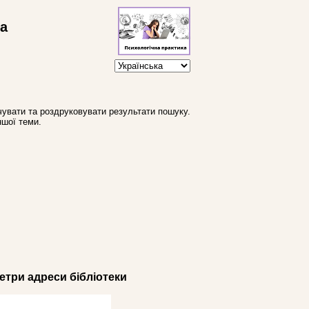
ва
увати та роздруковувати результати пошуку.
ншої теми.
три адреси бібліотеки