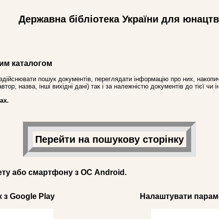
Державна бібліотека України для юнацт
им каталогом
здійснювати пошук документів, переглядати інформацію про них, накопич
ор, назва, інші вихідні дані) так і за належністю документів до тієї чи і
ах.
Перейти на пошукову сторінку
ету або смартфону з ОС Android.
 з Google Play
Налаштувати параме