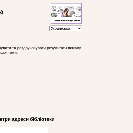
ва
увати та роздруковувати результати пошуку.
ншої теми.
три адреси бібліотеки