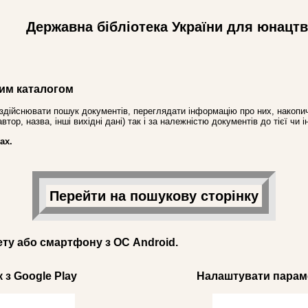
Державна бібліотека України для юнацт
им каталогом
здійснювати пошук документів, переглядати інформацію про них, накопич
ор, назва, інші вихідні дані) так і за належністю документів до тієї чи і
ах.
Перейти на пошукову сторінку
ету або смартфону з ОС Android.
 з Google Play
Налаштувати параме