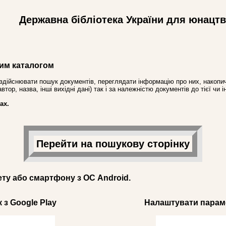
Державна бібліотека України для юнацт
им каталогом
здійснювати пошук документів, переглядати інформацію про них, накопич
ор, назва, інші вихідні дані) так і за належністю документів до тієї чи і
ах.
Перейти на пошукову сторінку
ету або смартфону з ОС Android.
 з Google Play
Налаштувати параме