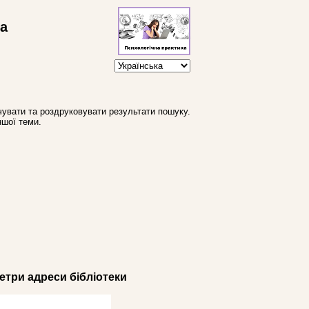
ва
увати та роздруковувати результати пошуку.
ншої теми.
три адреси бібліотеки