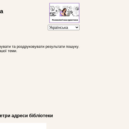
ва
увати та роздруковувати результати пошуку.
ншої теми.
три адреси бібліотеки