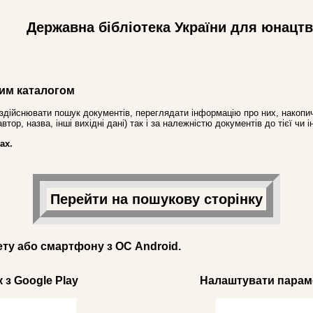
Державна бібліотека України для юнацт
им каталогом
здійснювати пошук документів, переглядати інформацію про них, накопич
ор, назва, інші вихідні дані) так і за належністю документів до тієї чи і
ах.
Перейти на пошукову сторінку
ету або смартфону з ОС Android.
 з Google Play
Налаштувати параме