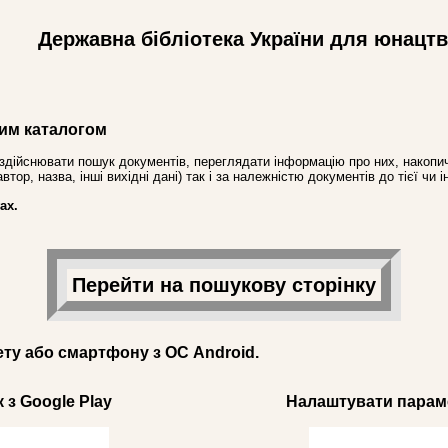
Державна бібліотека України для юнацт
им каталогом
здійснювати пошук документів, переглядати інформацію про них, накопич
ор, назва, інші вихідні дані) так і за належністю документів до тієї чи і
ах.
Перейти на пошукову сторінку
ету або смартфону з ОС Android.
 з Google Play
Налаштувати параме