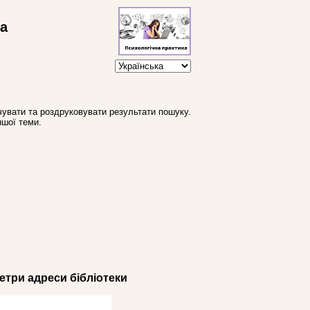
ва
увати та роздруковувати результати пошуку.
ншої теми.
три адреси бібліотеки