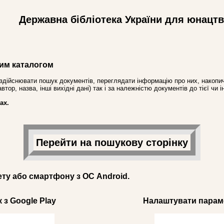
Державна бібліотека України для юнацт
им каталогом
здійснювати пошук документів, переглядати інформацію про них, накопич
ор, назва, інші вихідні дані) так і за належністю документів до тієї чи і
ах.
Перейти на пошукову сторінку
ету або смартфону з ОС Android.
 з Google Play
Налаштувати параме