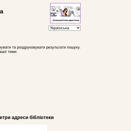
ва
увати та роздруковувати результати пошуку.
ншої теми.
три адреси бібліотеки