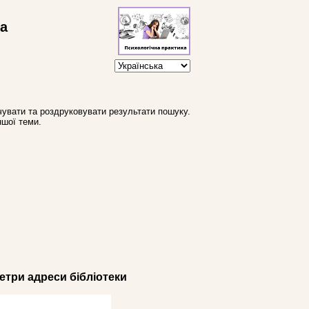
ва
увати та роздруковувати результати пошуку.
ншої теми.
три адреси бібліотеки