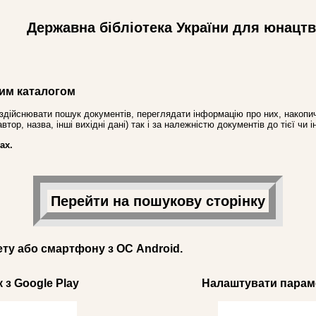
Державна бібліотека України для юнацт
им каталогом
здійснювати пошук документів, переглядати інформацію про них, накопич
ор, назва, інші вихідні дані) так і за належністю документів до тієї чи і
ах.
Перейти на пошукову сторінку
ету або смартфону з ОС Android.
 з Google Play
Налаштувати параме