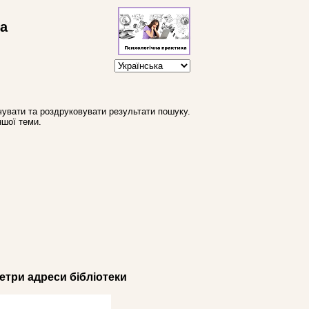
ва
увати та роздруковувати результати пошуку.
ншої теми.
три адреси бібліотеки