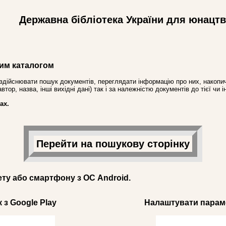
Державна бібліотека України для юнацт
им каталогом
здійснювати пошук документів, переглядати інформацію про них, накопич
ор, назва, інші вихідні дані) так і за належністю документів до тієї чи і
ах.
Перейти на пошукову сторінку
ету або смартфону з ОС Android.
 з Google Play
Налаштувати параме