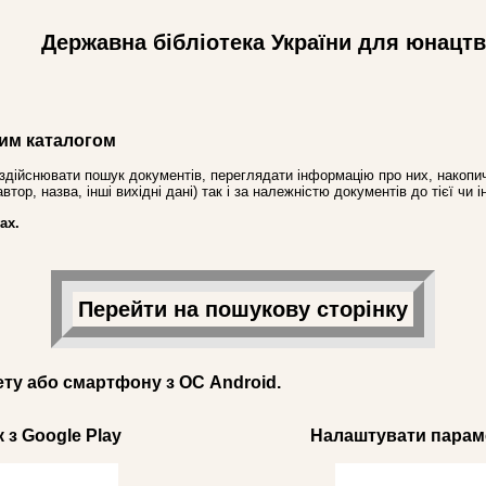
Державна бібліотека України для юнацт
им каталогом
здійснювати пошук документів, переглядати інформацію про них, накопич
ор, назва, інші вихідні дані) так і за належністю документів до тієї чи і
ах.
Перейти на пошукову сторінку
ету або смартфону з ОС Android.
 з Google Play
Налаштувати параме