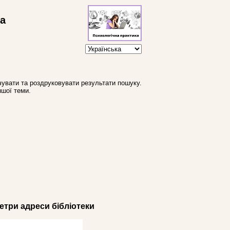
ва
увати та роздруковувати результати пошуку.
ншої теми.
три адреси бібліотеки