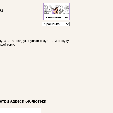
ва
увати та роздруковувати результати пошуку.
ншої теми.
три адреси бібліотеки