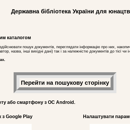
Державна бібліотека України для юнацт
им каталогом
здійснювати пошук документів, переглядати інформацію про них, накопич
ор, назва, інші вихідні дані) так і за належністю документів до тієї чи і
ах.
Перейти на пошукову сторінку
ету або смартфону з ОС Android.
 з Google Play
Налаштувати параме