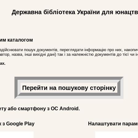
Державна бібліотека України для юнацт
им каталогом
здійснювати пошук документів, переглядати інформацію про них, накопич
ор, назва, інші вихідні дані) так і за належністю документів до тієї чи і
ах.
Перейти на пошукову сторінку
ету або смартфону з ОС Android.
 з Google Play
Налаштувати параме