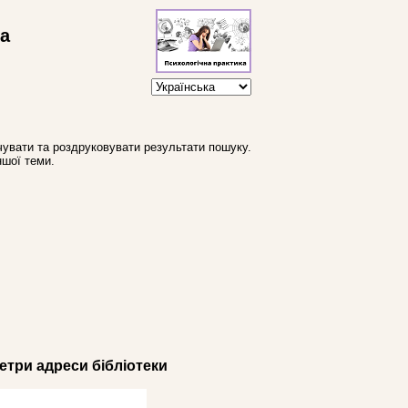
ва
увати та роздруковувати результати пошуку.
ншої теми.
три адреси бібліотеки