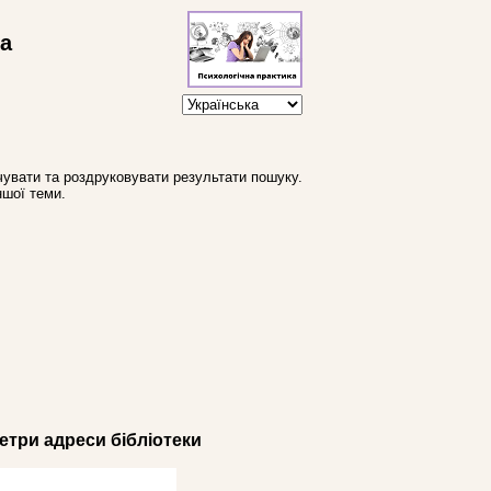
ва
увати та роздруковувати результати пошуку.
ншої теми.
три адреси бібліотеки