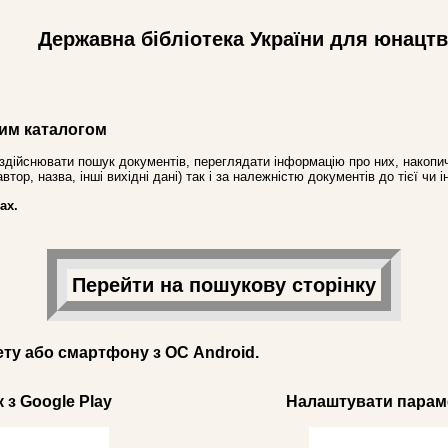
Державна бібліотека України для юнацт
им каталогом
здійснювати пошук документів, переглядати інформацію про них, накопич
ор, назва, інші вихідні дані) так і за належністю документів до тієї чи і
ах.
Перейти на пошукову сторінку
ету або смартфону з ОС Android.
 з Google Play
Налаштувати параме