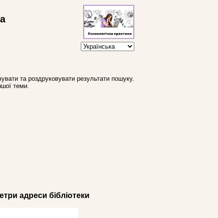
ва
увати та роздруковувати результати пошуку.
ншої теми.
три адреси бібліотеки