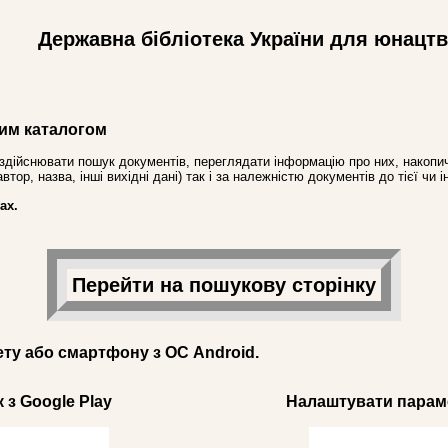
Державна бібліотека України для юнацт
им каталогом
здійснювати пошук документів, переглядати інформацію про них, накопич
ор, назва, інші вихідні дані) так і за належністю документів до тієї чи і
ах.
Перейти на пошукову сторінку
ету або смартфону з ОС Android.
 з Google Play
Налаштувати параме