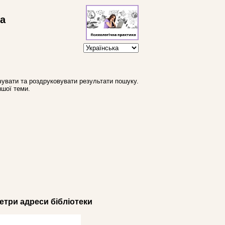
ва
увати та роздруковувати результати пошуку.
ншої теми.
три адреси бібліотеки