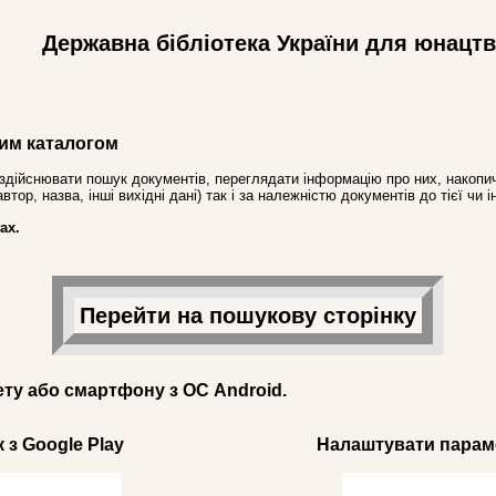
Державна бібліотека України для юнацт
им каталогом
здійснювати пошук документів, переглядати інформацію про них, накопич
ор, назва, інші вихідні дані) так і за належністю документів до тієї чи і
ах.
Перейти на пошукову сторінку
ету або смартфону з ОС Android.
 з Google Play
Налаштувати параме