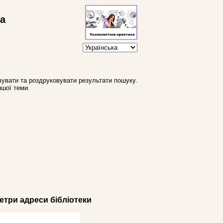
ва
увати та роздруковувати результати пошуку.
ншої теми.
три адреси бібліотеки