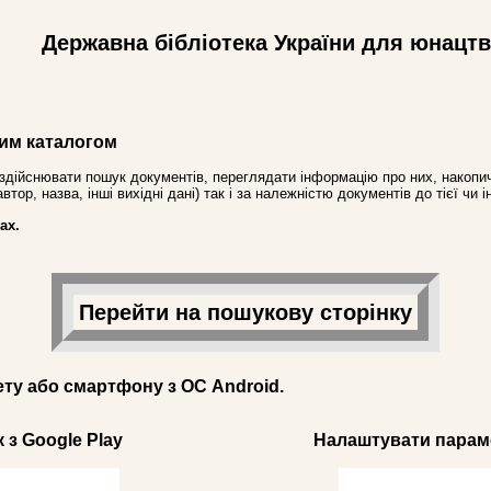
Державна бібліотека України для юнацт
им каталогом
здійснювати пошук документів, переглядати інформацію про них, накопич
ор, назва, інші вихідні дані) так і за належністю документів до тієї чи і
ах.
Перейти на пошукову сторінку
ету або смартфону з ОС Android.
 з Google Play
Налаштувати параме