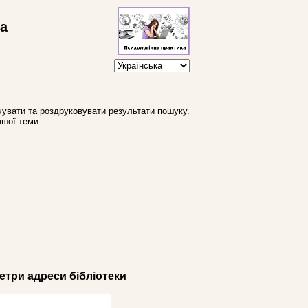
ва
увати та роздруковувати результати пошуку.
ншої теми.
три адреси бібліотеки