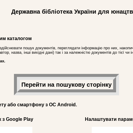
Державна бібліотека України для юнацт
им каталогом
здійснювати пошук документів, переглядати інформацію про них, накопич
ор, назва, інші вихідні дані) так і за належністю документів до тієї чи і
ах.
Перейти на пошукову сторінку
ету або смартфону з ОС Android.
 з Google Play
Налаштувати параме