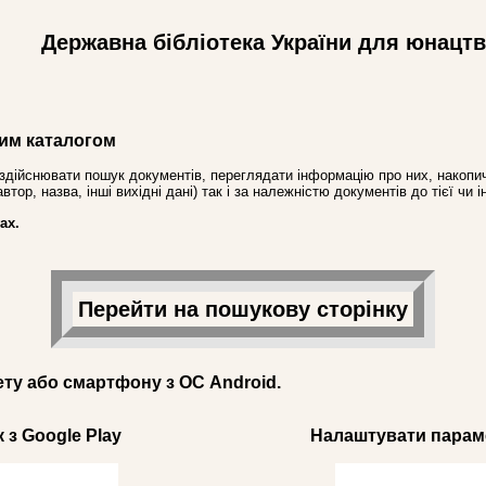
Державна бібліотека України для юнацт
им каталогом
здійснювати пошук документів, переглядати інформацію про них, накопич
ор, назва, інші вихідні дані) так і за належністю документів до тієї чи і
ах.
Перейти на пошукову сторінку
ету або смартфону з ОС Android.
 з Google Play
Налаштувати параме