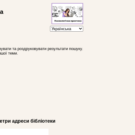
ва
увати та роздруковувати результати пошуку.
ншої теми.
три адреси бібліотеки