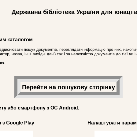
Державна бібліотека України для юнацт
им каталогом
здійснювати пошук документів, переглядати інформацію про них, накопич
ор, назва, інші вихідні дані) так і за належністю документів до тієї чи і
ах.
Перейти на пошукову сторінку
ету або смартфону з ОС Android.
 з Google Play
Налаштувати параме