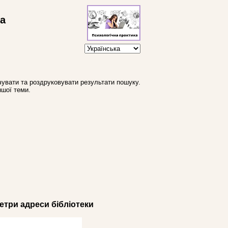
ва
увати та роздруковувати результати пошуку.
ншої теми.
три адреси бібліотеки