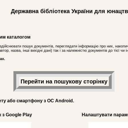
Державна бібліотека України для юнацт
им каталогом
здійснювати пошук документів, переглядати інформацію про них, накопич
ор, назва, інші вихідні дані) так і за належністю документів до тієї чи і
ах.
Перейти на пошукову сторінку
ету або смартфону з ОС Android.
 з Google Play
Налаштувати параме