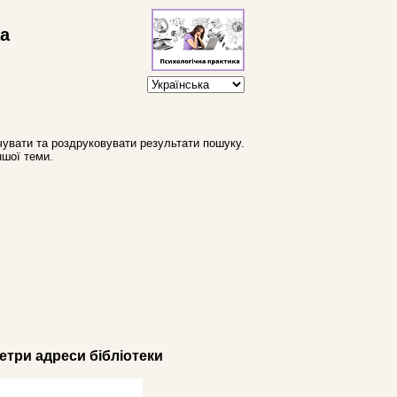
ва
увати та роздруковувати результати пошуку.
ншої теми.
три адреси бібліотеки