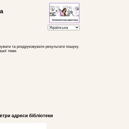
ва
увати та роздруковувати результати пошуку.
ншої теми.
три адреси бібліотеки