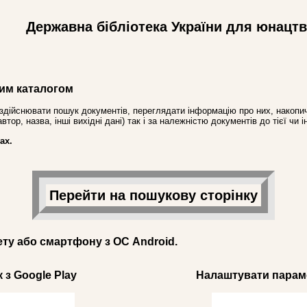
Державна бібліотека України для юнацт
им каталогом
здійснювати пошук документів, переглядати інформацію про них, накопич
ор, назва, інші вихідні дані) так і за належністю документів до тієї чи і
ах.
Перейти на пошукову сторінку
ету або смартфону з ОС Android.
 з Google Play
Налаштувати параме