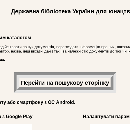
Державна бібліотека України для юнацт
им каталогом
здійснювати пошук документів, переглядати інформацію про них, накопич
ор, назва, інші вихідні дані) так і за належністю документів до тієї чи і
ах.
Перейти на пошукову сторінку
ету або смартфону з ОС Android.
 з Google Play
Налаштувати параме