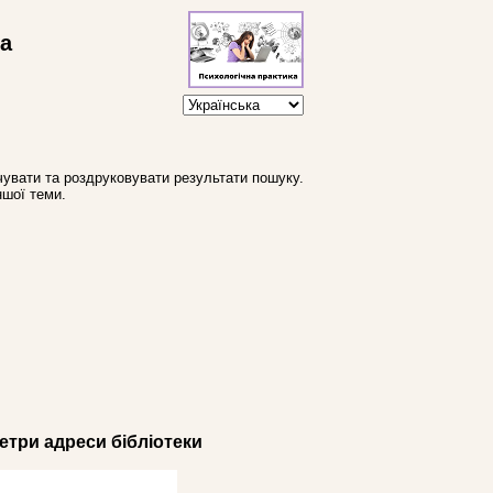
ва
увати та роздруковувати результати пошуку.
ншої теми.
три адреси бібліотеки