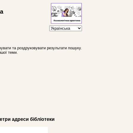
ва
увати та роздруковувати результати пошуку.
ншої теми.
три адреси бібліотеки