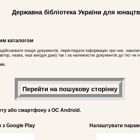
Державна бібліотека України для юнацт
им каталогом
здійснювати пошук документів, переглядати інформацію про них, накопич
ор, назва, інші вихідні дані) так і за належністю документів до тієї чи і
ах.
Перейти на пошукову сторінку
ету або смартфону з ОС Android.
 з Google Play
Налаштувати параме