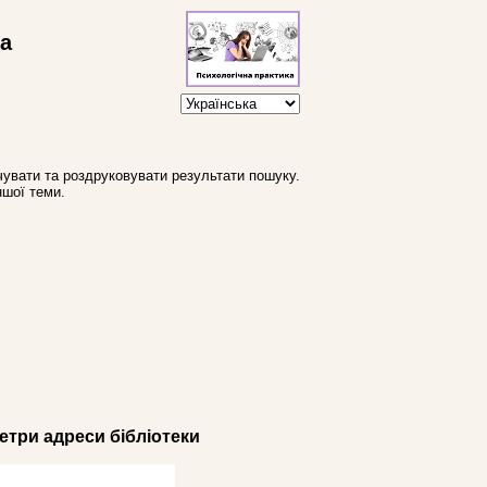
ва
увати та роздруковувати результати пошуку.
ншої теми.
три адреси бібліотеки