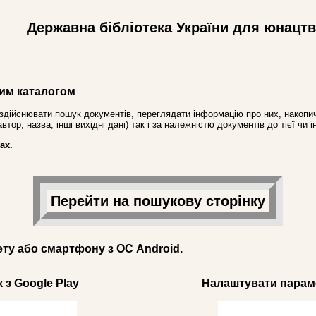
Державна бібліотека України для юнацт
им каталогом
здійснювати пошук документів, переглядати інформацію про них, накопич
ор, назва, інші вихідні дані) так і за належністю документів до тієї чи і
ах.
Перейти на пошукову сторінку
ету або смартфону з ОС Android.
 з Google Play
Налаштувати параме