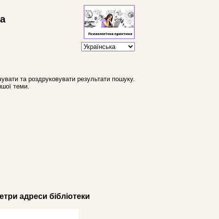
ва
увати та роздруковувати результати пошуку.
ншої теми.
три адреси бібліотеки