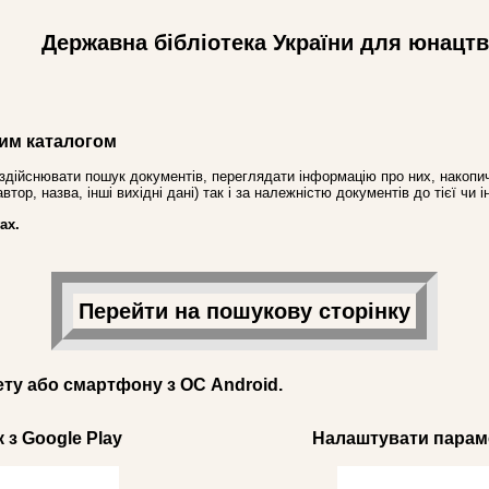
Державна бібліотека України для юнацт
им каталогом
здійснювати пошук документів, переглядати інформацію про них, накопич
ор, назва, інші вихідні дані) так і за належністю документів до тієї чи і
ах.
Перейти на пошукову сторінку
ету або смартфону з ОС Android.
 з Google Play
Налаштувати параме