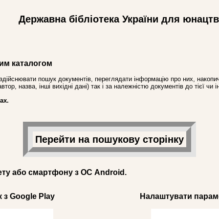
Державна бібліотека України для юнацт
им каталогом
здійснювати пошук документів, переглядати інформацію про них, накопич
ор, назва, інші вихідні дані) так і за належністю документів до тієї чи і
ах.
Перейти на пошукову сторінку
ету або смартфону з ОС Android.
 з Google Play
Налаштувати параме