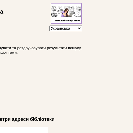
ва
увати та роздруковувати результати пошуку.
ншої теми.
три адреси бібліотеки