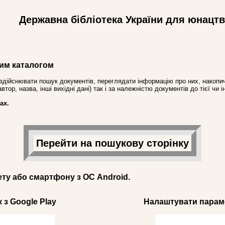
Державна бібліотека України для юнацт
им каталогом
здійснювати пошук документів, переглядати інформацію про них, накопич
ор, назва, інші вихідні дані) так і за належністю документів до тієї чи і
ах.
Перейти на пошукову сторінку
ету або смартфону з ОС Android.
 з Google Play
Налаштувати параме