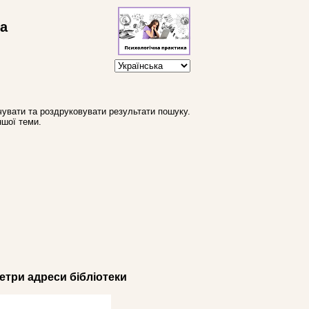
ва
увати та роздруковувати результати пошуку.
ншої теми.
три адреси бібліотеки