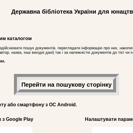
Державна бібліотека України для юнацт
им каталогом
здійснювати пошук документів, переглядати інформацію про них, накопич
ор, назва, інші вихідні дані) так і за належністю документів до тієї чи і
ах.
Перейти на пошукову сторінку
ету або смартфону з ОС Android.
 з Google Play
Налаштувати параме