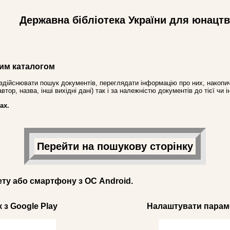
Державна бібліотека України для юнацт
им каталогом
здійснювати пошук документів, переглядати інформацію про них, накопич
ор, назва, інші вихідні дані) так і за належністю документів до тієї чи і
ах.
Перейти на пошукову сторінку
ету або смартфону з ОС Android.
 з Google Play
Налаштувати параме