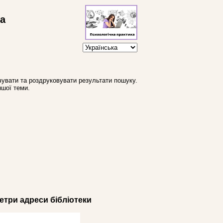
ва
увати та роздруковувати результати пошуку.
ншої теми.
три адреси бібліотеки